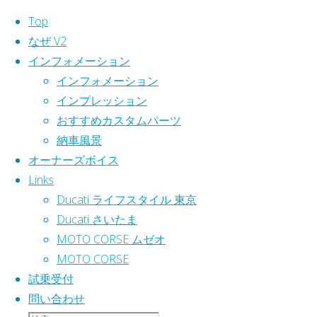
Top
なぜ V2
インフォメーション
コ
インフォメーション
ン
インプレッション
テ
おすすめカスタムパーツ
ン
納車風景
ツ
オーナーズボイス
へ
Links
ス
Ducati ライフスタイル 東京
キ
Ducati さいたま
ッ
MOTO CORSE ムゼオ
プ
MOTO CORSE
試乗受付
問い合わせ