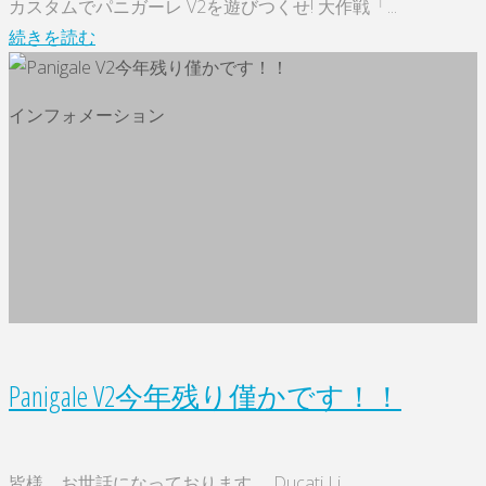
カスタムでパニガーレ V2を遊びつくせ! 大作戦「...
"カ
続きを読む
ス
タ
インフォメーション
ム
で
パ
ニ
ガ
ー
レ
V2
を
Panigale V2今年残り僅かです！！
遊
び
つ
皆様、お世話になっております。 Ducati Li...