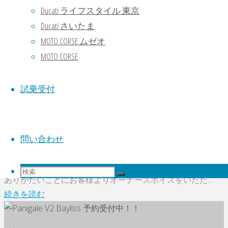
Ducati ライフスタイル 東京
Ducati さいたま
MOTO CORSE ムゼオ
MOTO CORSE
試乗受付
インフォメーション
【オーナーズボイス】走る楽しみを
堪能するバイク!!
問い合わせ
検
ありがたいことにお客様よりオーナーズボイスをいただ...
検
索
検
索
"【オ
続きを読む
対
ー
象:
ナ