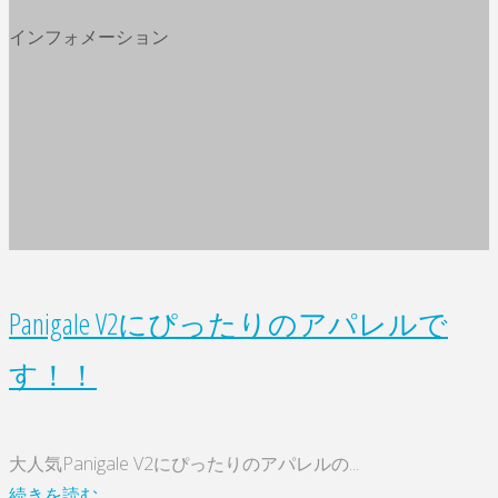
タ
インフォメーション
ム
で
パ
ニ
ガ
ー
レ
V2
を
Panigale V2にぴったりのアパレルで
遊
び
す！！
つ
く
せ!
大人気Panigale V2にぴったりのアパレルの...
大
"Panigale
続きを読む