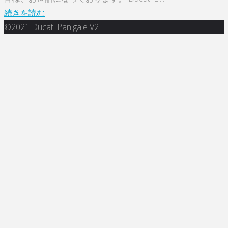
く
"Panigale
続きを読む
せ!
ト
V2
©2021 Ducati Panigale V2
大
ッ
今
作
プ
年
戦
に
残
【Vol.1】"
戻
り
る
僅
か
で
す！！"