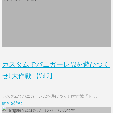
予
イ
約
ク!!"
受
付
中！！"
カスタムでパニガーレ V2を遊びつく
せ! 大作戦 【Vol.2】
カスタムでパニガーレV2を遊びつくせ!大作戦「ドゥ...
"カ
続きを読む
ス