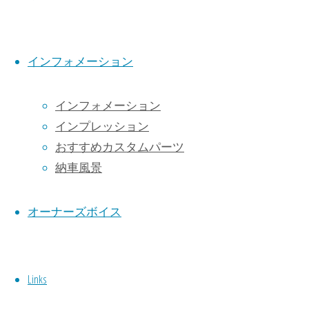
インフォメーション
インフォメーション
インプレッション
おすすめカスタムパーツ
Ducati Panigale V2
納車風景
オーナーズボイス
ドゥカティ パニガーレ V2
Links