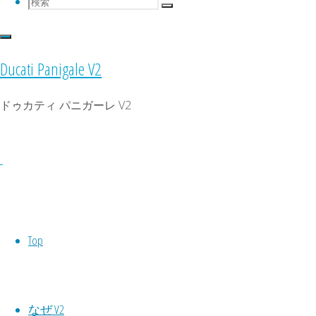
検
検
検
索
索
索
対
象:
Ducati Panigale V2
ドゥカティ パニガーレ V2
Top
なぜ V2