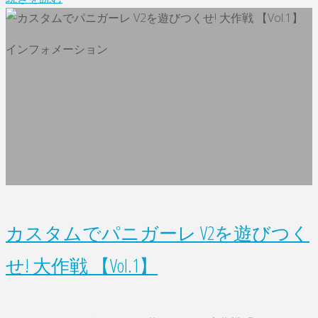
作
V2
戦
に
インフォメーション
【Vol.2】"
ぴ
っ
た
り
の
ア
パ
レ
ル
カスタムでパニガーレ V2を遊びつく
で
す！！"
せ! 大作戦 【Vol.1】