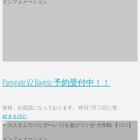
インフォメーション
ー
索
ズ
ボ
イ
ス】
走
る
楽
し
Panigale V2 Bayliss 予約受付中！！
み
を
堪
皆様、お世話になっております。 昨日7月22日に突...
能
"Panigale
続きを読む
す
V2
る
Bayliss
バ
インフォメーション